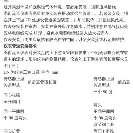
施。
避开高湿环境和强腐蚀气体环境。若必须安装，须有通风措施。
涡街流量仪表应尽量避免安装在振动较强的管道上。若必须安装，须
在其上下游 2D 处加设管道紧固装置，并加防振垫，加强抗振效果。
仪表好安装在室内，安装在室外应注意防水，特别注意在电气接口处
应将电缆线弯成 U 形，避免水顺着电缆线进入放大器壳内。
仪表安装点周围应该留有较充裕的空间，以便安装接线和定期维护。
仪表管道安装要求
：
涡街流量仪表对安装点的上下游直管段有要求，否则会影响介质在管
道中的流场，影响仪表的测量精度。仪表的上下游直管段长度要求见
图 ( 三 )
DN 为仪表工称口径 单位 :mm
传感器上游
传感器上游
前后直管段长度
前后直
管道型式
管道型式
一个 90 度
同心收缩
全开阀门
弯头
同一平面两
不同平面两
个 90 度弯头
个 90 度弯头
调节阀半开
同心扩管
阀门 ( 不推