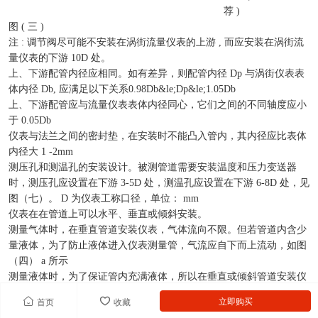
荐 )
图 ( 三 )
注 : 调节阀尽可能不安装在涡街流量仪表的上游 , 而应安装在涡街流
量仪表的下游 10D 处。
上、下游配管内径应相同。如有差异，则配管内径 Dp 与涡街仪表表
体内径 Db, 应满足以下关系0.98Db&le;Dp&le;1.05Db
上、下游配管应与流量仪表表体内径同心，它们之间的不同轴度应小
于 0.05Db
仪表与法兰之间的密封垫，在安装时不能凸入管内，其内径应比表体
内径大 1 -2mm
测压孔和测温孔的安装设计。被测管道需要安装温度和压力变送器
时，测压孔应设置在下游 3-5D 处，测温孔应设置在下游 6-8D 处，见
图（七）。 D 为仪表工称口径，单位： mm
仪表在在管道上可以水平、垂直或倾斜安装。
测量气体时，在垂直管道安装仪表，气体流向不限。但若管道内含少
量液体，为了防止液体进入仪表测量管，气流应自下而上流动，如图
（四） a 所示
测量液体时，为了保证管内充满液体，所以在垂直或倾斜管道安装仪
表时，应该保证液体流动方向从下而上。若管道内含少量气体，为了
立即购买
首页
收藏
防止气体进入仪表测量管，仪表应安装在管线的较低处