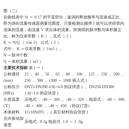
图（二）
在曲线表中 St ＝ 0.17 的平直部分，漩涡的释放频率与流速成正比 ,
即为涡街流量传感器测量范围度。只要检测出频率 f 就可以求得管内
流体的流速，由流速 V 求出体积流量。所测得的脉冲数与体积量之
比，称为仪表常数（ K ），见式（ 2 ）
K ＝ N/Q （ 1/m 3） 公式（ 2 ）
式中： K ＝仪表常数（ 1/m3 ）。
N ＝脉冲个数
Q ＝体积流量（ m3 ）
主要技术指标
表 ( 一 )
公称通径
25 ， 40 ， 50 ， 65 ， 80 ， 100 ， 125 ， 150 ， 200 ，
(mm)
250 ， 300 ， (300 ～ 1000 插入式 )
公称压力
DN25-DN200 4.0(>4.0 协议供货 ) ， DN250-DN300
(MPa)
1.6(>1.6 协议供货 )
介质温度
压电式： -40 ～ 260 ， -40 ～ 320 ；电容式： -40 ～ 300,
(℃)
-40 ～ 400 ， -40 ～ 450 （协议订货）
本体材料
1Cr18Ni9Ti ， ( 其它材料协议供货 )
允许振动加
压电式 : 0.2g 电容式 :1.0 ～ 2 .0g
速度