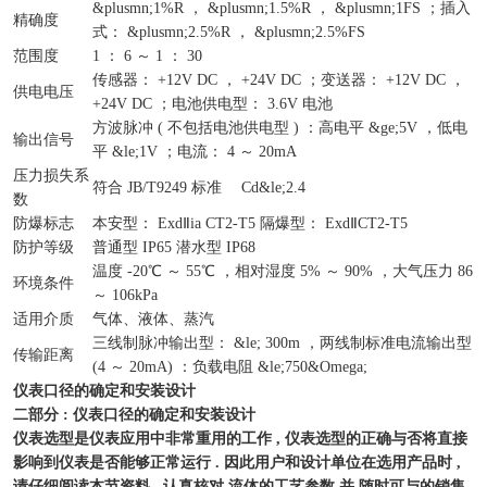
&plusmn;1%R ， &plusmn;1.5%R ， &plusmn;1FS ；插入
精确度
式： &plusmn;2.5%R ， &plusmn;2.5%FS
范围度
1 ： 6 ～ 1 ： 30
传感器： +12V DC ， +24V DC ；变送器： +12V DC ，
供电电压
+24V DC ；电池供电型： 3.6V 电池
方波脉冲 ( 不包括电池供电型 ) ：高电平 &ge;5V ，低电
输出信号
平 &le;1V ；电流： 4 ～ 20mA
压力损失系
符合 JB/T9249 标准 Cd&le;2.4
数
防爆标志
本安型： ExdⅡia CT2-T5 隔爆型： ExdⅡCT2-T5
防护等级
普通型 IP65 潜水型 IP68
温度 -20℃ ～ 55℃ ，相对湿度 5% ～ 90% ，大气压力 86
环境条件
～ 106kPa
适用介质
气体、液体、蒸汽
三线制脉冲输出型： &le; 300m ，两线制标准电流输出型
传输距离
(4 ～ 20mA) ：负载电阻 &le;750&Omega;
仪表口径的确定和安装设计
二部分 : 仪表口径的确定和安装设计
仪表选型是仪表应用中非常重用的工作 , 仪表选型的正确与否将直接
影响到仪表是否能够正常运行 . 因此用户和设计单位在选用产品时 ,
请仔细阅读本节资料 , 认真核对 流体的工艺参数 并 随时可与的销售