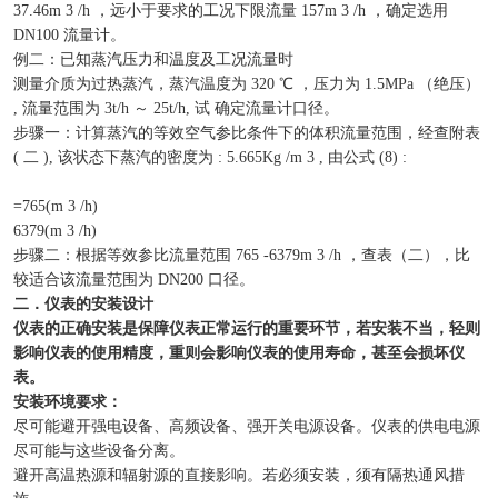
37.46m 3 /h ，远小于要求的工况下限流量 157m 3 /h ，确定选用
DN100 流量计。
例二：已知蒸汽压力和温度及工况流量时
测量介质为过热蒸汽，蒸汽温度为 320 ℃ ，压力为 1.5MPa （绝压）
, 流量范围为 3t/h ～ 25t/h, 试 确定流量计口径。
步骤一：计算蒸汽的等效空气参比条件下的体积流量范围，经查附表
( 二 ), 该状态下蒸汽的密度为 : 5.665Kg /m 3 , 由公式 (8) :
=765(m 3 /h)
6379(m 3 /h)
步骤二：根据等效参比流量范围 765 -6379m 3 /h ，查表（二），比
较适合该流量范围为 DN200 口径。
二．仪表的安装设计
仪表的正确安装是保障仪表正常运行的重要环节，若安装不当，轻则
影响仪表的使用精度，重则会影响仪表的使用寿命，甚至会损坏仪
表。
安装环境要求：
尽可能避开强电设备、高频设备、强开关电源设备。仪表的供电电源
尽可能与这些设备分离。
避开高温热源和辐射源的直接影响。若必须安装，须有隔热通风措