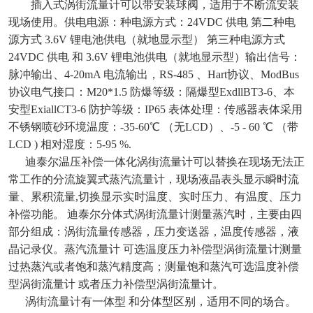
插入式涡街流量计可以带安装球阀，适用于不断流安装
现场使用。供电电源：种电源方式：24VDC 供电 第二种电
源方式 3.6V 锂电池供电（就地显示型） 第三种电源方式
24VDC 供电 和 3.6V 锂电池供电（就地显示型）输出信号：
脉冲输出、4-20mA 电流输出，RS-485 、Hart协议、ModBus
协议电气接口：M20*1.5 防爆等级：隔爆型ExdllBT3-6、本
安型ExiallCT3-6 防护等级：IP65 表体处理：传感器表体采用
不锈钢喷砂环境温度：-35-60℃ （无LCD）、-5 - 60 ℃ （带
LCD ) 相对湿度：5-95 %.
迪泰尔温压补偿一体化涡街流量计可以替换在现场无法正
常工作的分流旋翼式蒸汽流量计，现场液晶表头显示瞬时流
量、累积流量,切换显示实时温度、实时压力、有温度、压力
补偿功能。 迪泰尔分体式涡街流量计测量蒸汽时，主要由四
部分组成：涡街流量传感器，压力变送器，温度传感器，液
晶记录仪。蒸汽流量计 可选温度压力补偿型涡街流量计测量
过热蒸汽或者饱和蒸汽精度高；测量饱和蒸汽可选温度补偿
型涡街流量计 或者压力补偿型涡街流量计。
涡街流量计有一体型 和分体型区别，适用不同的场合。