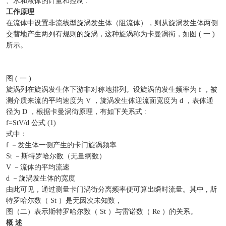
、水和液体的计量和控制 .
工作原理
在流体中设置非流线型旋涡发生体（阻流体），则从旋涡发生体两侧
交替地产生两列有规则的旋涡，这种旋涡称为卡曼涡街，如图 ( 一 )
所示。
图 ( 一 )
旋涡列在旋涡发生体下游非对称地排列。设旋涡的发生频率为 f ，被
测介质来流的平均速度为 V ，旋涡发生体迎流面宽度为 d ，表体通
径为 D ，根据卡曼涡街原理，有如下关系式 :
f=StV/d 公式 (1)
式中：
f －发生体一侧产生的卡门旋涡频率
St －斯特罗哈尔数（无量纲数）
V －流体的平均流速
d －旋涡发生体的宽度
由此可见，通过测量卡门涡街分离频率便可算出瞬时流量。其中 , 斯
特罗哈尔数（ St ）是无因次未知数，
图（二）表示斯特罗哈尔数（ St ）与雷诺数（ Re ）的关系。
概 述