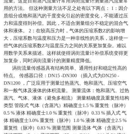
流量。这是目前蒸汽流量计常用涡街流量计测量蒸汽流量常
用的方法。 但这种测量方法不足之处有以下两点： 1：因介
质组分或饱和蒸汽的干度变化引起的密度变化，不能通过压
力和温度得到补偿。因此，不适合测量组分不稳定的混合气
体和液体。 2：在较高压力时，气体的压缩系数Z的影响增
大，压缩系数与温度和压力是一种非线性的关系，这样使一
些气体的压缩系数Z与温度压力之间的关系更加复杂。难以
用数学关系来描述。这样就使得涡街流量计补偿系统变得更
加复杂，同时涡街流量计的测量精度降低。
涡街流量传感器具有结构简单、通用性好和稳定性高的
特点。 传感器口径：DN15 -DN300 （插入式为DN250 -
DN1200 ，广泛应用于测量过热蒸汽、饱和蒸汽、压缩空气
和一般气体及液体的体积流量。 测量流体：饱和蒸汽、过热
蒸汽、气体、液体（避免多相流） 测量精确度及重复性结构
类型 管段式 气体（含蒸汽）精确度士1.5 % 重复性（脉冲）
0.5 % 液体 精确度士1.0 % 重复性（脉冲）0.33 % 插入式 气
体 精确度士3.0% 重复性（脉冲）1.0 % 液体 精确度士2.5 %
重复性（脉冲）0.83 % 测量范围 测量流体 气体（含蒸汽）