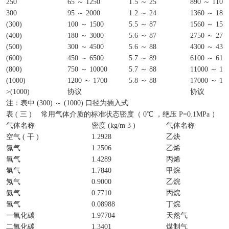
250
65 ～ 1250
1.5 ～ 25
890 ～ 1100
300
95 ～ 2000
1.2 ～ 24
1360 ～ 180
(300)
100 ～ 1500
5.5 ～ 87
1560 ～ 156
(400)
180 ～ 3000
5.6 ～ 87
2750 ～ 270
(500)
300 ～ 4500
5.6 ～ 88
4300 ～ 430
(600)
450 ～ 6500
5.7 ～ 89
6100 ～ 610
(800)
750 ～ 10000
5.7 ～ 88
11000 ～ 11
(1000)
1200 ～ 1700
5.8 ～ 88
17000 ～ 17
>(1000)
协议
协议
注：表中 (300) ～ (1000) 口径为插入式
表 ( 三 ) 常用气体介质的标准状态密度（ 0℃ ，绝压 P=0.1MPa ）
气体名称
密度 (kg/m 3 )
气体名称
空气 ( 干 )
1.2928
乙炔
氮气
1.2506
乙烯
氧气
1.4289
丙烯
氩气
1.7840
甲烷
氖气
0.9000
乙烷
氨气
0.7710
丙烷
氢气
0.08988
丁烷
一氧化碳
1.97704
天然气
二氧化碳
1.3401
煤制气