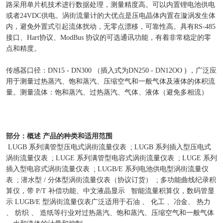
路采用单片机技术进行数据处理，测量精度高。可以内置锂电池供电
或者24VDC供电。涡街流量计的大优点是压电晶体内置在漩涡发生体
内，避免外置式引起流体扰动，无零点漂移，可靠性高。具有RS-485
接口、Hart协议、ModBus 协议的可选通讯功能，有着非常稳定的零
点和精度。
传感器口径：DN15 - DN300 （插入式为DN250 - DN12OO ) ，广泛应
用于测量过热蒸汽、饱和蒸汽、压缩空气和一般气体及液体的体积流
量。测量流体：饱和蒸汽、过热蒸汽、气体、液体（避免多相流）
部分：概述
产品的种类和适用范围
LUGB 系列满管型压电式涡街流量仪表 ; LUGB 系列插入型压电式
涡街流量仪表 ; LUGE 系列满管型电容式涡街流量仪表 ; LUGE 系列
插入型电容式涡街流量仪表 ; LUGB/E 系列电池供电型涡街流量仪
表 ; 潜水型 / 分体型涡街流量仪表（协议订货） ; 多功能曲线纪录积
算仪，带 P/T 补偿功能、中文液晶显示 智能流量积算仪，数码管显
示 LUGB/E 型涡街流量仪表广泛适用于石油 、 化工 、冶金、 热力
、 纺织 、 造纸等行业对过热蒸汽、饱和蒸汽、压缩空气和一般气体