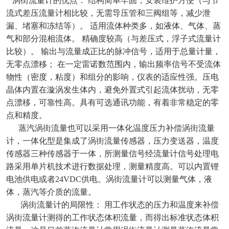
涡街流量计的优点： 结构简单牢固，安装维护方便（与节
流式差压流量计相比较，无需导压管和三阀组等，减少泄
漏、堵塞和冻结等）。 适用流体种类多，如液体、气体、蒸
气和部分混相流体。 精确度较高（与差压式，浮子式流量计
比较）。 输出与流量成正比的脉冲信号，适用于总量计量，
无零点漂移； 在一定雷诺数范围内，输出频率信号不受流体
物性（密度，粘度）和组分的影响，仪表的适应性强。压电
晶体内置在漩涡发生体内，避免外置式引起流体扰动，无零
点漂移，可靠性高。具有可选通讯功能，有着非常稳定的零
点和精度。
蒸汽涡街流量也可以采用一体化温度压力补偿涡街流量
计，一体化型是集成了涡街流量传感器，压力变送器，温度
传感器三种传感器于一体，所测量信号经流量计信号处理电
路采用单片机技术进行数据处理，测量精度高。可以内置锂
电池供电或者24VDC供电。涡街流量计可以测量气体，液
体，蒸汽等介质的流量。
涡街流量计的局限性： 用工作状态的压力和温度来补偿
涡街流量计测得的工作状态体积流量，而得出标准状态体积