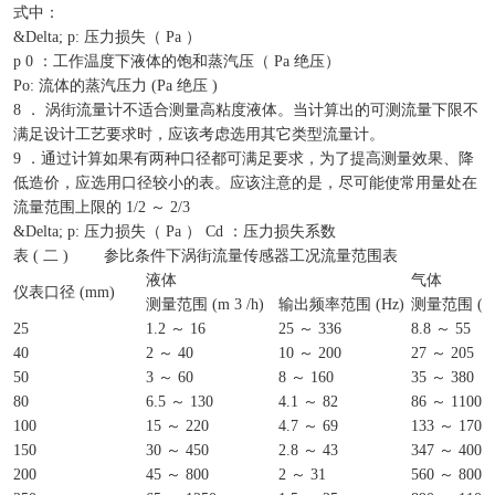
式中：
&Delta; p: 压力损失（ Pa ）
p 0 ：工作温度下液体的饱和蒸汽压（ Pa 绝压）
Po: 流体的蒸汽压力 (Pa 绝压 )
8 ． 涡街流量计不适合测量高粘度液体。当计算出的可测流量下限不
满足设计工艺要求时，应该考虑选用其它类型流量计。
9 ．通过计算如果有两种口径都可满足要求，为了提高测量效果、降
低造价，应选用口径较小的表。应该注意的是，尽可能使常用量处在
流量范围上限的 1/2 ～ 2/3
&Delta; p: 压力损失（ Pa ） Cd ：压力损失系数
表 ( 二 ) 参比条件下涡街流量传感器工况流量范围表
液体
气体
仪表口径 (mm)
测量范围 (m 3 /h)
输出频率范围 (Hz)
测量范围 (m 3
25
1.2 ～ 16
25 ～ 336
8.8 ～ 55
40
2 ～ 40
10 ～ 200
27 ～ 205
50
3 ～ 60
8 ～ 160
35 ～ 380
80
6.5 ～ 130
4.1 ～ 82
86 ～ 1100
100
15 ～ 220
4.7 ～ 69
133 ～ 1700
150
30 ～ 450
2.8 ～ 43
347 ～ 4000
200
45 ～ 800
2 ～ 31
560 ～ 8000